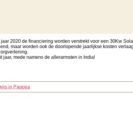
e jaar 2020 de financiering worden verstrekt voor een 30Kw Sol
roend, maar worden ook de doorlopende jaarlijkse kosten verla
zorgverlening.
it jaar, mede namens de allerarmsten in India!
ijs in Papoea