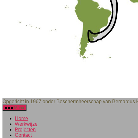
Opgericht in 1967 onder Beschermheerschap van Bernardus Ka
Menu
Home
Werkwijze
Projecten
Contact