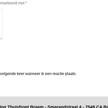
 gemarkeerd met
*
 volgende keer wanneer ik een reactie plaats.
ting Thuisfront Braem - Smaragdstraat
4 - 7548 CA B