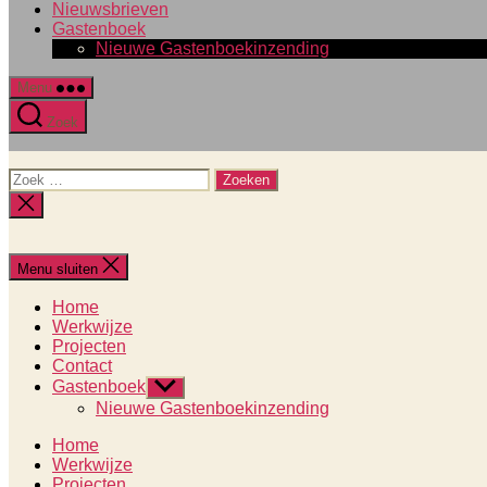
Nieuwsbrieven
Gastenboek
Nieuwe Gastenboekinzending
Menu
Zoek
Zoeken
naar:
Zoeken
sluiten
Menu sluiten
Home
Werkwijze
Projecten
Contact
Gastenboek
Toon
submenu
Nieuwe Gastenboekinzending
Home
Werkwijze
Projecten