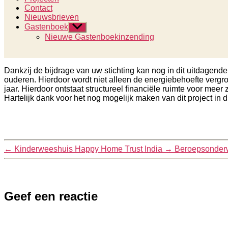
Contact
Nieuwsbrieven
Gastenboek
Toon
submenu
Nieuwe Gastenboekinzending
Dankzij de bijdrage van uw stichting kan nog in dit uitdagend
ouderen. Hierdoor wordt niet alleen de energiebehoefte verg
jaar. Hierdoor ontstaat structureel financiële ruimte voor meer 
Hartelijk dank voor het nog mogelijk maken van dit project in d
←
Kinderweeshuis Happy Home Trust India
→
Beroepsonderw
Geef een reactie