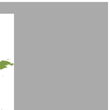
Stichting
Thuisfront
Braem