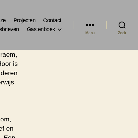
jze
Projecten
Contact
sbrieven
Gastenboek
Menu
Zoek
Braem,
door is
nderen
rwijs
tom,
ef en
. Een