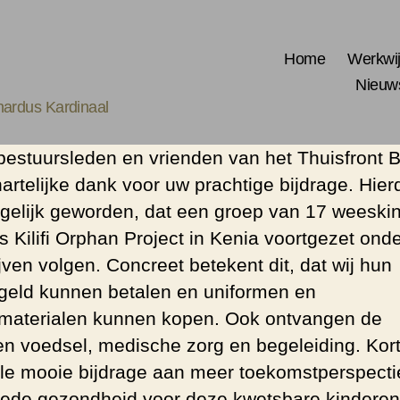
Home
Werkwi
Nieuw
ardus Kardinaal
bestuursleden en vrienden van het Thuisfront 
artelijke dank voor uw prachtige bijdrage. Hier
gelijk geworden, dat een groep van 17 weeski
s Kilifi Orphan Project in Kenia voortgezet onde
jven volgen. Concreet betekent dit, dat wij hun
geld kunnen betalen en uniformen en
materialen kunnen kopen. Ook ontvangen de
en voedsel, medische zorg en begeleiding. Kor
le mooie bijdrage aan meer toekomstperspecti
ede gezondheid voor deze kwetsbare kinderen