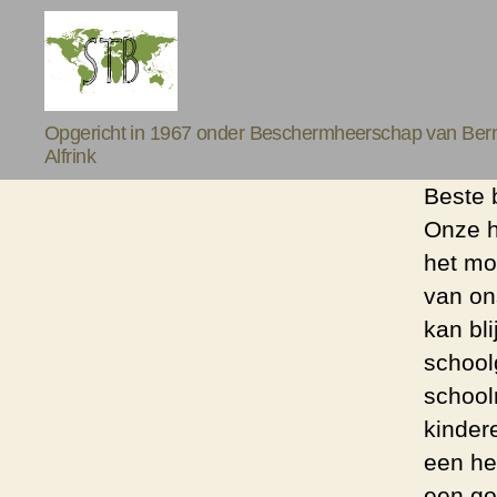
Stichting
Opgericht in 1967 onder Beschermheerschap van Bern
Thuisfront
Alfrink
Braem
Beste 
Onze h
het mo
van on
kan bli
school
school
kinder
een he
een go